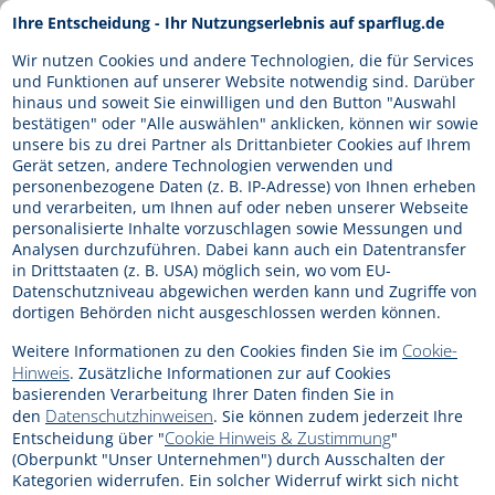
Direkt
Ihre Entscheidung - Ihr Nutzungserlebnis auf sparflug.de
ANMELDEN
zum
Inhalt
Wir nutzen Cookies und andere Technologien, die für Services
und Funktionen auf unserer Website notwendig sind. Darüber
hinaus und soweit Sie einwilligen und den Button "Auswahl
bestätigen" oder "Alle auswählen" anklicken, können wir sowie
unsere bis zu drei Partner als Drittanbieter Cookies auf Ihrem
Gerät setzen, andere Technologien verwenden und
personenbezogene Daten (z. B. IP-Adresse) von Ihnen erheben
und verarbeiten, um Ihnen auf oder neben unserer Webseite
personalisierte Inhalte vorzuschlagen sowie Messungen und
Analysen durchzuführen. Dabei kann auch ein Datentransfer
in Drittstaaten (z. B. USA) möglich sein, wo vom EU-
Datenschutzniveau abgewichen werden kann und Zugriffe von
dortigen Behörden nicht ausgeschlossen werden können.
Unsere Partner
Cookie-
Weitere Informationen zu den Cookies finden Sie im
Hinweis
. Zusätzliche Informationen zur auf Cookies
basierenden Verarbeitung Ihrer Daten finden Sie in
Datenschutzhinweisen
den
. Sie können zudem jederzeit Ihre
Cookie Hinweis & Zustimmung
Entscheidung über "
"
Über Sparflug haben Sie die Möglichkeit, Linienflüge in
(Oberpunkt "Unser Unternehmen") durch Ausschalten der
die ganze Welt zu buchen. Unsere Premium Partner
Kategorien widerrufen. Ein solcher Widerruf wirkt sich nicht
bieten Ihren Kunden höchsten Komfort auf dem Weg