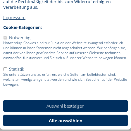
auf die Rechtmäßigkeit der bis zum Widerruf erfolgten
in die Ferne. Dabei beginnt bei vielen unserer Partner
Verarbeitung aus.
Airlines der Service bereits weit vor dem Flug oder der
Ankunft im Flughafen. Werfen Sie einen Blick auf die
Impressum
exklusiven Angebote unserer Kooperationspartner.
Cookie-Kategorien:
Notwendig
Notwendige Cookies sind zur Funktion der Webseite zwingend erforderlich
und können in Ihren Systemen nicht abgeschaltet werden. Wir benötigen sie,
damit der von Ihnen gewünschte Service auf unserer Webseite technisch
einwandfrei funktioniert und Sie sich auf unserer Webseite bewegen können.
Aegan Airlines
Air Astana
Statistik
Sie unterstützen uns zu erfahren, welche Seiten am beliebtesten sind,
welche am wenigsten genutzt werden und wie sich Besucher auf der Website
bewegen.
Auswahl bestätigen
Air Canada
Air China
Alle auswählen