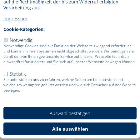
bequem direkt über Ihre Homepage Flüge buchen.
auf die Rechtmäßigkeit der bis zum Widerruf erfolgten
Verarbeitung aus.
Das Wichtigste in Kürze
Impressum
Cookie-Kategorien:
Buchbarkeit von Netto-, Nego-, IATA- und Online-
Notwendig
Tarifen sowie optional Charter- und Low Cost
Notwendige Cookies sind zur Funktion der Webseite zwingend erforderlich
Tarifen
und können in Ihren Systemen nicht abgeschaltet werden. Wir benötigen sie,
Zugriff per Link aus Ihrer eigenen Homepage auf
damit der von Ihnen gewünschte Service auf unserer Webseite technisch
unsere Flugdatenbank
einwandfrei funktioniert und Sie sich auf unserer Webseite bewegen können.
Nutzung als eigenes Reservierungssystem – keine
Vorkenntnisse nötig
Statistik
Einrichtung Ihrer eigenen Kalkulation für Netto-,
Sie unterstützen uns zu erfahren, welche Seiten am beliebtesten sind,
Nego- und IATA-Tarife
welche am wenigsten genutzt werden und wie sich Besucher auf der Website
Übermittlung der getätigten Buchung per E-Mail, um
bewegen.
Zahlungsmodalitäten mit Ihrem Kunden zu klären
Downloads
Auswahl bestätigen
Alle auswählen
Information und Anmeldung Customer Edition