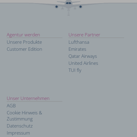
Agentur werden
Unsere Partner
Hauptnavigation
Unsere Produkte
Lufthansa
[offener
Customer Edition
Emirates
Qatar Airways
Bereich]
United Airlines
TUI fly
Unser Unternehmen
AGB
Cookie Hinweis &
Zustimmung
Datenschutz
Impressum