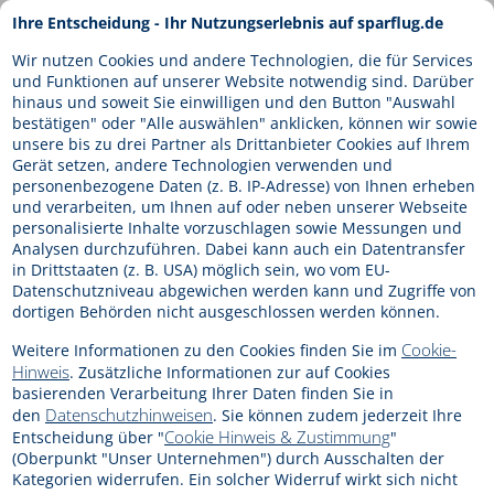
Direkt
Ihre Entscheidung - Ihr Nutzungserlebnis auf sparflug.de
zum
ANMELDEN
Inhalt
Wir nutzen Cookies und andere Technologien, die für Services
und Funktionen auf unserer Website notwendig sind. Darüber
hinaus und soweit Sie einwilligen und den Button "Auswahl
bestätigen" oder "Alle auswählen" anklicken, können wir sowie
unsere bis zu drei Partner als Drittanbieter Cookies auf Ihrem
Gerät setzen, andere Technologien verwenden und
personenbezogene Daten (z. B. IP-Adresse) von Ihnen erheben
und verarbeiten, um Ihnen auf oder neben unserer Webseite
personalisierte Inhalte vorzuschlagen sowie Messungen und
Analysen durchzuführen. Dabei kann auch ein Datentransfer
in Drittstaaten (z. B. USA) möglich sein, wo vom EU-
Datenschutzniveau abgewichen werden kann und Zugriffe von
dortigen Behörden nicht ausgeschlossen werden können.
Sparflug Customer Edition
Cookie-
Weitere Informationen zu den Cookies finden Sie im
Hinweis
. Zusätzliche Informationen zur auf Cookies
basierenden Verarbeitung Ihrer Daten finden Sie in
INFO & ANMELDUNG
Datenschutzhinweisen
den
. Sie können zudem jederzeit Ihre
Cookie Hinweis & Zustimmung
Entscheidung über "
"
Mit der Customer Edition unserer
(Oberpunkt "Unser Unternehmen") durch Ausschalten der
Internetbuchungsmaschine kann Ihr Kunde ganz
Kategorien widerrufen. Ein solcher Widerruf wirkt sich nicht